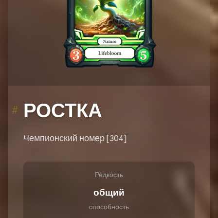
РОСТКА
#
Чемпионский номер [304]
Редкость
общий
способность