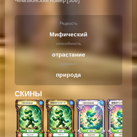
Чемпионский номер [306]
Редкость
Мифический
способность
отрастание
элемент
природа
СКИНЫ