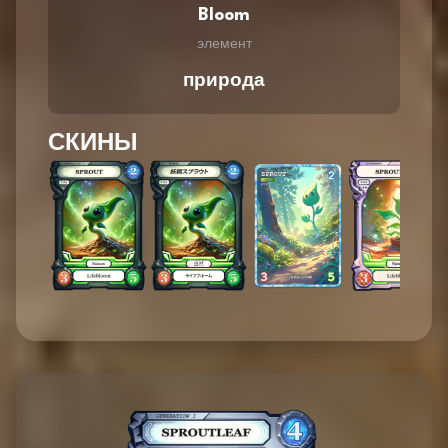
Bloom
элемент
природа
СКИНЫ