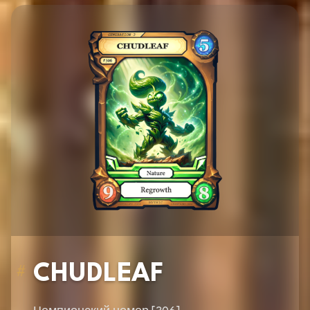
CHUDLEAF
#