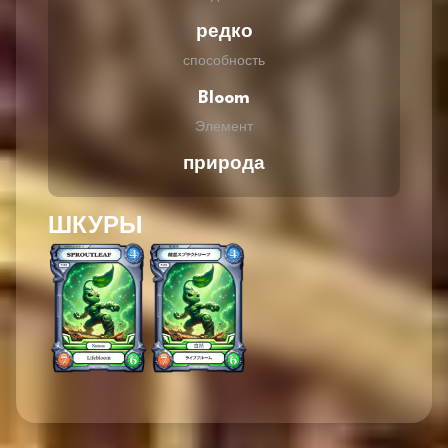
редко
способность
Bloom
Элемент
природа
ШКУРЫ