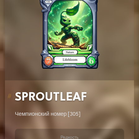
SPROUTLEAF
#
Чемпионский номер [305]
Редкость