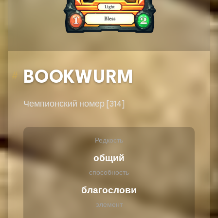
BOOKWURM
#
Чемпионский номер [314]
Редкость
общий
способность
благослови
элемент