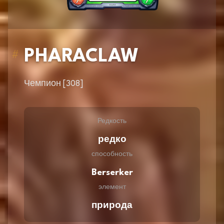
PHARACLAW
#
Чемпион [308]
Редкость
редко
способность
Berserker
элемент
природа